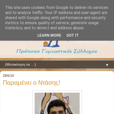
This site uses cookies from Google to deliver its services
and to analyze traffic. Your IP address and user-agent are
shared with Google along with performance and security
metrics to ensure quality of service, generate usage
statistics, and to detect and address abuse.
LEARN MORE
GOT IT
▼
28/6/19
Παραμένει ο Ντάσης!