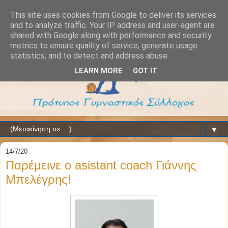
This site uses cookies from Google to deliver its services
and to analyze traffic. Your IP address and user-agent are
shared with Google along with performance and security
metrics to ensure quality of service, generate usage
statistics, and to detect and address abuse.
LEARN MORE
GOT IT
▼
14/7/20
Παρέμεινε ο asistant coach Γιάννης
Μπελέγρης!