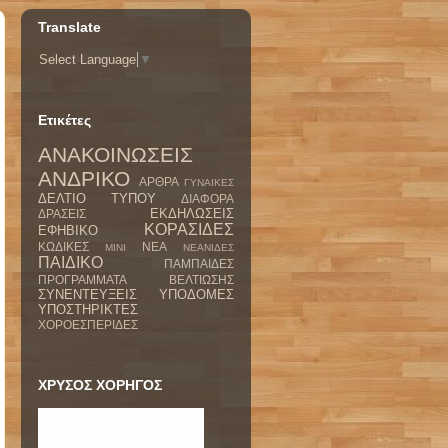
Translate
Select Language
▼
Ετικέτες
ΑΝΑΚΟΙΝΩΣΕΙΣ
ΑΝΔΡΙΚΟ
ΑΡΘΡΑ
ΓΥΝΑΙΚΕΣ
ΔΕΛΤΙΟ ΤΥΠΟΥ
ΔΙΑΦΟΡΑ
ΕΚΔΗΛΩΣΕΙΣ
ΔΡΑΣΕΙΣ
ΚΟΡΑΣΙΔΕΣ
ΕΦΗΒΙΚΟ
ΚΩΔΙΚΕΣ
ΝΕΑ
ΜΙΝΙ
ΝΕΑΝΙΔΕΣ
ΠΑΙΔΙΚΟ
ΠΑΜΠΑΙΔΕΣ
ΠΡΟΓΡΑΜΜΑΤΑ ΒΕΛΤΙΩΣΗΣ
ΣΥΝΕΝΤΕΥΞΕΙΣ
ΥΠΟΔΟΜΕΣ
ΥΠΟΣΤΗΡΙΚΤΕΣ
ΧΟΡΟΕΣΠΕΡΙΔΕΣ
ΧΡΥΣΟΣ ΧΟΡΗΓΟΣ