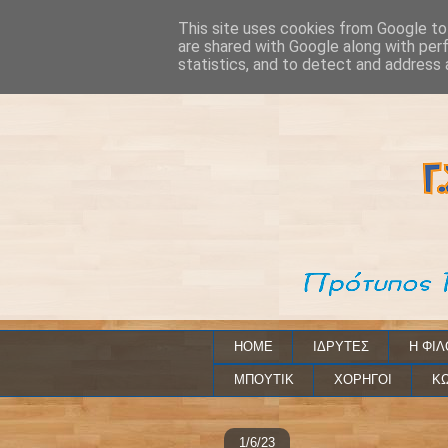
This site uses cookies from Google to 
are shared with Google along with per
statistics, and to detect and address 
HOME
ΙΔΡΥΤΕΣ
Η ΦΙΛ
ΜΠΟΥΤΙΚ
ΧΟΡΗΓΟΙ
ΚΩ
1/6/23