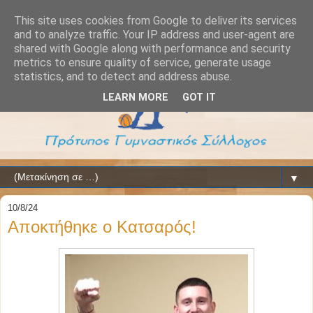
This site uses cookies from Google to deliver its services
and to analyze traffic. Your IP address and user-agent are
shared with Google along with performance and security
metrics to ensure quality of service, generate usage
statistics, and to detect and address abuse.
LEARN MORE
GOT IT
▼
10/8/24
Αποκτήθηκε ο Κατσαρός!