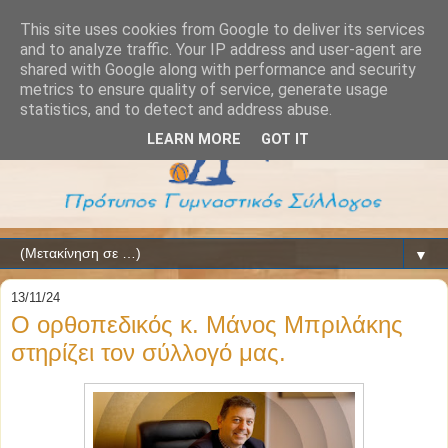
This site uses cookies from Google to deliver its services
and to analyze traffic. Your IP address and user-agent are
shared with Google along with performance and security
metrics to ensure quality of service, generate usage
statistics, and to detect and address abuse.
LEARN MORE
GOT IT
▼
13/11/24
Ο ορθοπεδικός κ. Μάνος Μπριλάκης
στηρίζει τον σύλλογό μας.