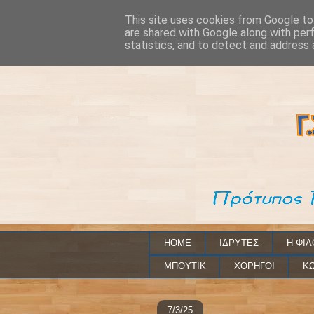
This site uses cookies from Google to 
are shared with Google along with per
statistics, and to detect and address 
HOME
ΙΔΡΥΤΕΣ
Η ΦΙΛ
ΜΠΟΥΤΙΚ
ΧΟΡΗΓΟΙ
ΚΩ
7/3/25