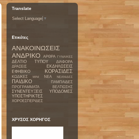
Translate
Select Language
▼
Ετικέτες
ΑΝΑΚΟΙΝΩΣΕΙΣ
ΑΝΔΡΙΚΟ
ΑΡΘΡΑ
ΓΥΝΑΙΚΕΣ
ΔΕΛΤΙΟ ΤΥΠΟΥ
ΔΙΑΦΟΡΑ
ΕΚΔΗΛΩΣΕΙΣ
ΔΡΑΣΕΙΣ
ΚΟΡΑΣΙΔΕΣ
ΕΦΗΒΙΚΟ
ΚΩΔΙΚΕΣ
ΝΕΑ
ΜΙΝΙ
ΝΕΑΝΙΔΕΣ
ΠΑΙΔΙΚΟ
ΠΑΜΠΑΙΔΕΣ
ΠΡΟΓΡΑΜΜΑΤΑ ΒΕΛΤΙΩΣΗΣ
ΣΥΝΕΝΤΕΥΞΕΙΣ
ΥΠΟΔΟΜΕΣ
ΥΠΟΣΤΗΡΙΚΤΕΣ
ΧΟΡΟΕΣΠΕΡΙΔΕΣ
ΧΡΥΣΟΣ ΧΟΡΗΓΟΣ