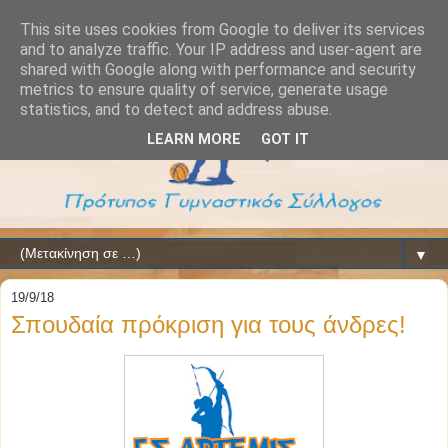
This site uses cookies from Google to deliver its services
and to analyze traffic. Your IP address and user-agent are
shared with Google along with performance and security
metrics to ensure quality of service, generate usage
statistics, and to detect and address abuse.
LEARN MORE
GOT IT
▼
19/9/18
Σπουδαία πρόκριση για τους άνδρες!