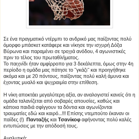
Σε ένα πραγματικό ντέρμπι το ανδρικό μας παίζοντας πολύ
όμορφο μπάσκετ κατάφερε και νίκησε την ισχυρή Δόξα
Βύρωνα και παραμένει σε τροχιά ανόδου, 4 αγωνιστικές
πριν το τέλος του πρωταθλήματος.
Το παιχνίδι ήταν αμφίρροπο για 3 δεκάλεπτα, όμως στην 4η
περίοδο η ομάδα μας πάτησε το ''γκάζι'' και προηγήθηκε
ακόμα και με 20 πόντους, παίζοντας πολύ καλή άμυνα και
έχοντας μυαλό και ψυχραιμία στην επίθεση.
Η νίκη αποκτάει μεγαλύτερη αξία, αν αναλογιστεί κανείς ότι η
ομάδα ταλανίζεται από σοβαρές απουσίες, καθώς και
κάποια παιδιά σφίγγουν τα δόντια και αγωνίζονται
τραυματίες εδώ και καιρό...!!! Επίσης ντεμπούτο έκαναν οι
παίδες (!)
Πανταζής
και
Τσανίκοφ
αφήνοντας πολύ καλές
εντυπώσεις με την απόδοσή τους.
Αναλυτικά: