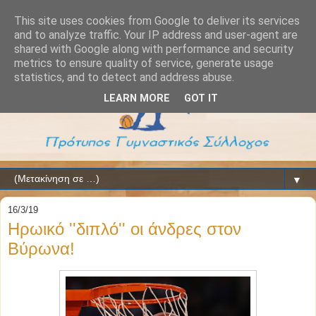
This site uses cookies from Google to deliver its services
and to analyze traffic. Your IP address and user-agent are
shared with Google along with performance and security
metrics to ensure quality of service, generate usage
statistics, and to detect and address abuse.
LEARN MORE
GOT IT
▼
16/3/19
Ηρωικό ''διπλό'' οι άνδρες στον
Βύρωνα!