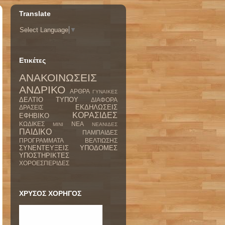
Translate
Select Language
▼
Ετικέτες
ΑΝΑΚΟΙΝΩΣΕΙΣ
ΑΝΔΡΙΚΟ
ΑΡΘΡΑ
ΓΥΝΑΙΚΕΣ
ΔΕΛΤΙΟ ΤΥΠΟΥ
ΔΙΑΦΟΡΑ
ΕΚΔΗΛΩΣΕΙΣ
ΔΡΑΣΕΙΣ
ΚΟΡΑΣΙΔΕΣ
ΕΦΗΒΙΚΟ
ΚΩΔΙΚΕΣ
ΝΕΑ
ΜΙΝΙ
ΝΕΑΝΙΔΕΣ
ΠΑΙΔΙΚΟ
ΠΑΜΠΑΙΔΕΣ
ΠΡΟΓΡΑΜΜΑΤΑ ΒΕΛΤΙΩΣΗΣ
ΣΥΝΕΝΤΕΥΞΕΙΣ
ΥΠΟΔΟΜΕΣ
ΥΠΟΣΤΗΡΙΚΤΕΣ
ΧΟΡΟΕΣΠΕΡΙΔΕΣ
ΧΡΥΣΟΣ ΧΟΡΗΓΟΣ