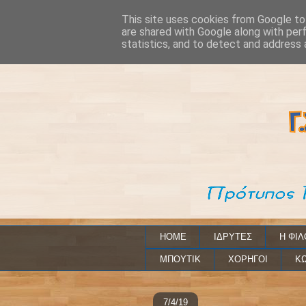
This site uses cookies from Google to 
are shared with Google along with per
statistics, and to detect and address 
HOME
ΙΔΡΥΤΕΣ
Η ΦΙΛ
ΜΠΟΥΤΙΚ
ΧΟΡΗΓΟΙ
ΚΩ
7/4/19