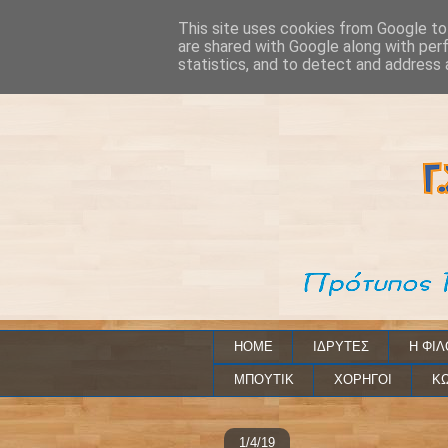
This site uses cookies from Google to 
are shared with Google along with per
statistics, and to detect and address 
HOME
ΙΔΡΥΤΕΣ
Η ΦΙΛ
ΜΠΟΥΤΙΚ
ΧΟΡΗΓΟΙ
ΚΩ
1/4/19