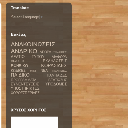
Translate
Select Language
▼
Ετικέτες
ΑΝΑΚΟΙΝΩΣΕΙΣ
ΑΝΔΡΙΚΟ
ΑΡΘΡΑ
ΓΥΝΑΙΚΕΣ
ΔΕΛΤΙΟ ΤΥΠΟΥ
ΔΙΑΦΟΡΑ
ΕΚΔΗΛΩΣΕΙΣ
ΔΡΑΣΕΙΣ
ΚΟΡΑΣΙΔΕΣ
ΕΦΗΒΙΚΟ
ΚΩΔΙΚΕΣ
ΝΕΑ
ΜΙΝΙ
ΝΕΑΝΙΔΕΣ
ΠΑΙΔΙΚΟ
ΠΑΜΠΑΙΔΕΣ
ΠΡΟΓΡΑΜΜΑΤΑ ΒΕΛΤΙΩΣΗΣ
ΣΥΝΕΝΤΕΥΞΕΙΣ
ΥΠΟΔΟΜΕΣ
ΥΠΟΣΤΗΡΙΚΤΕΣ
ΧΟΡΟΕΣΠΕΡΙΔΕΣ
ΧΡΥΣΟΣ ΧΟΡΗΓΟΣ