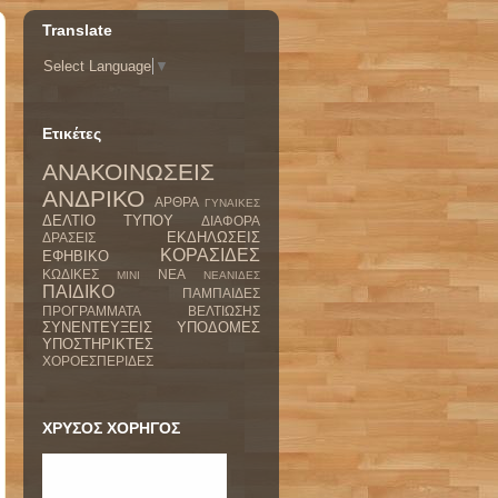
Translate
Select Language
▼
Ετικέτες
ΑΝΑΚΟΙΝΩΣΕΙΣ
ΑΝΔΡΙΚΟ
ΑΡΘΡΑ
ΓΥΝΑΙΚΕΣ
ΔΕΛΤΙΟ ΤΥΠΟΥ
ΔΙΑΦΟΡΑ
ΕΚΔΗΛΩΣΕΙΣ
ΔΡΑΣΕΙΣ
ΚΟΡΑΣΙΔΕΣ
ΕΦΗΒΙΚΟ
ΚΩΔΙΚΕΣ
ΝΕΑ
ΜΙΝΙ
ΝΕΑΝΙΔΕΣ
ΠΑΙΔΙΚΟ
ΠΑΜΠΑΙΔΕΣ
ΠΡΟΓΡΑΜΜΑΤΑ ΒΕΛΤΙΩΣΗΣ
ΣΥΝΕΝΤΕΥΞΕΙΣ
ΥΠΟΔΟΜΕΣ
ΥΠΟΣΤΗΡΙΚΤΕΣ
ΧΟΡΟΕΣΠΕΡΙΔΕΣ
ΧΡΥΣΟΣ ΧΟΡΗΓΟΣ