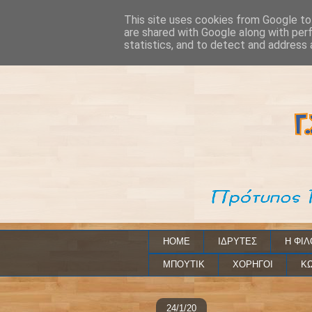
This site uses cookies from Google to 
are shared with Google along with per
statistics, and to detect and address 
HOME
ΙΔΡΥΤΕΣ
Η ΦΙΛ
ΜΠΟΥΤΙΚ
ΧΟΡΗΓΟΙ
ΚΩ
24/1/20