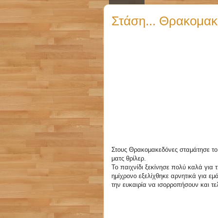
Στάση... Θρακομακ
Στους Θρακομακεδόνες σταμάτησε το 
ματς θρίλερ.
Το παιχνίδι ξεκίνησε πολύ καλά για 
ημίχρονο εξελίχθηκε αρνητικά για εμ
την ευκαιρία να ισορροπήσουν και τ