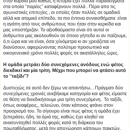
στην καρδιά μου καθώς η ιστορία έχει πολλά παραδείγματα
στα οποία "παρέες" καταφέρνουν πολλά . Πέρα απο τις
αγωνιστικές επιτυχίες , οι οποίες ήταν πολλές σε ομαδικό
αλλά και ατομικό επίπεδο, τα πιο έντονα συναισθήματα είναι
η αγάπη από τους ανθρώπους που ήταν στην κερκίδα και
μας υποστήριζαν. Το αξιοθαύμαστο είναι ότι αυτοί οι
άνθρωποι μας ακολουθούν σε όποιο γήπεδο κι αν παίζουμε,
ό,τι ώρα και να είναι, όσα χιλιόμετρα κι αν χρειάζεται να
διανύσουν, αφιερώνοντας πολύτιμο προσωπικό και
οικογενειακό χρόνο πολλές φορές σε ακατάλληλες ώρες.
Η ομάδα μετράει δύο συνεχόμενες ανόδους ενώ φέτος
διεκδικεί και μία τρίτη. Μέχρι που μπορεί να φτάσει αυτό
το ‘’ταξίδι’’?
Δυστυχώς σε αυτό δεν ξέρω να απαντήσω, . Πράγματι δύο
συνεχόμενες χρονιές ανεβήκαμε κατηγορία και φέτος είμαστε
σε θέση να διεκδικήσουμε μια τρίτη συνεχόμενη. Το ταξίδι,
όπως αναφέρεις,, τελειώνει, όταν κάποιος φτάνει στον
προορισμό του. Το σίγουρο είναι πως φέτος η ομάδα έχει
ξεπεράσει, ήδη, τα όριά της, καθώς έχει κληθεί να
ανασυνταχθεί πολλές φορές κατά τη διάρκεια του
πρωταθλήματος, μετά την αποχώρηση κάποιων παικτών.