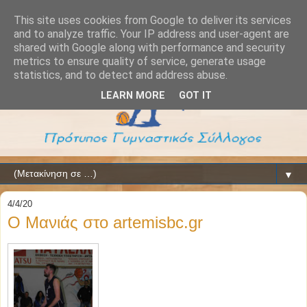
This site uses cookies from Google to deliver its services
and to analyze traffic. Your IP address and user-agent are
shared with Google along with performance and security
metrics to ensure quality of service, generate usage
statistics, and to detect and address abuse.
LEARN MORE
GOT IT
▼
4/4/20
Ο Μανιάς στο artemisbc.gr