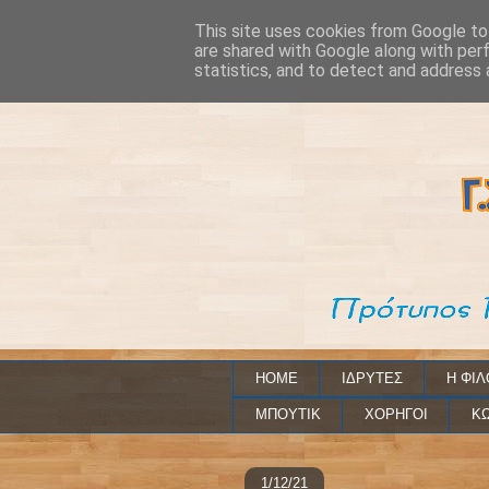
This site uses cookies from Google to 
are shared with Google along with per
statistics, and to detect and address 
HOME
ΙΔΡΥΤΕΣ
Η ΦΙΛ
ΜΠΟΥΤΙΚ
ΧΟΡΗΓΟΙ
ΚΩ
1/12/21