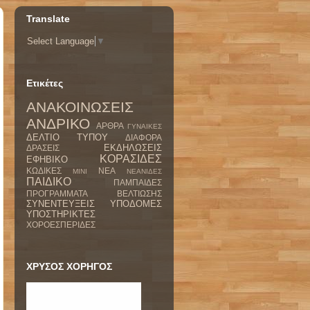
Translate
Select Language
▼
Ετικέτες
ΑΝΑΚΟΙΝΩΣΕΙΣ
ΑΝΔΡΙΚΟ
ΑΡΘΡΑ
ΓΥΝΑΙΚΕΣ
ΔΕΛΤΙΟ ΤΥΠΟΥ
ΔΙΑΦΟΡΑ
ΕΚΔΗΛΩΣΕΙΣ
ΔΡΑΣΕΙΣ
ΚΟΡΑΣΙΔΕΣ
ΕΦΗΒΙΚΟ
ΚΩΔΙΚΕΣ
ΝΕΑ
ΜΙΝΙ
ΝΕΑΝΙΔΕΣ
ΠΑΙΔΙΚΟ
ΠΑΜΠΑΙΔΕΣ
ΠΡΟΓΡΑΜΜΑΤΑ ΒΕΛΤΙΩΣΗΣ
ΣΥΝΕΝΤΕΥΞΕΙΣ
ΥΠΟΔΟΜΕΣ
ΥΠΟΣΤΗΡΙΚΤΕΣ
ΧΟΡΟΕΣΠΕΡΙΔΕΣ
ΧΡΥΣΟΣ ΧΟΡΗΓΟΣ